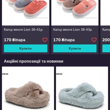
Капці жіночі Lion 36-41р.
Капці жіночі Lion 38-43р.
Капц
170
170
200
₴/пара
₴/пара
Купити
Купити
Акційні пропозиції та новинки