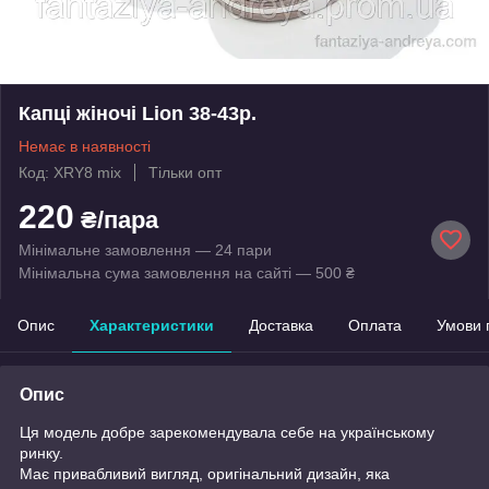
Капці жіночі Lion 38-43р.
Немає в наявності
Код: XRY8 mix
Тільки опт
220
₴/пара
Мінімальне замовлення — 24 пари
Мінімальна сума замовлення на сайті — 500 ₴
Опис
Характеристики
Доставка
Оплата
Умови 
Опис
Ця модель добре зарекомендувала себе на українському
ринку.
Має привабливий вигляд, оригінальний дизайн, яка