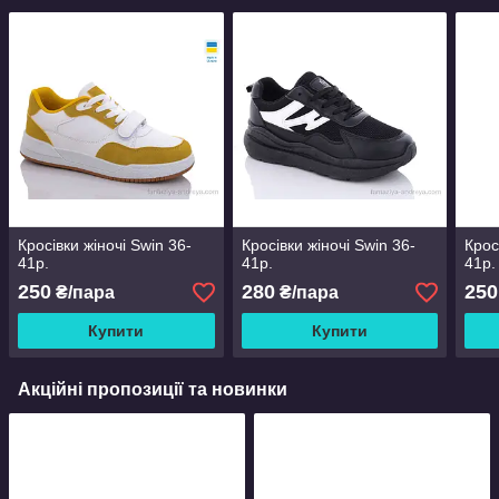
Кросівки жіночі Swin 36-
Кросівки жіночі Swin 36-
Крос
41р.
41р.
41р.
250
280
250
₴/пара
₴/пара
Купити
Купити
Акційні пропозиції та новинки