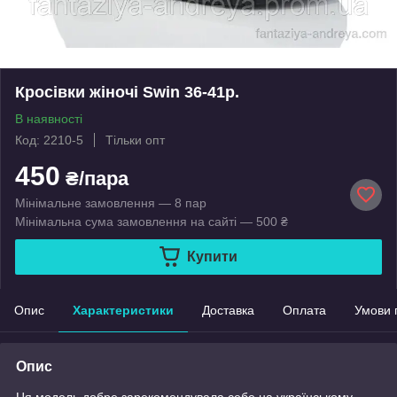
Кросівки жіночі Swin 36-41р.
В наявності
Код: 2210-5
Тільки опт
450
₴/пара
Мінімальне замовлення — 8 пар
Мінімальна сума замовлення на сайті — 500 ₴
Купити
Опис
Характеристики
Доставка
Оплата
Умови 
Опис
Ця модель добре зарекомендувала себе на українському