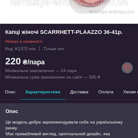
Капці жіночі SCARRHETT-PLAAZZO 36-41р.
Немає в наявності
Код: K1372 mix
Тільки опт
220
₴/пара
Мінімальне замовлення — 24 пари
Мінімальна сума замовлення на сайті — 500 ₴
Опис
Характеристики
Доставка
Оплата
Умови 
Опис
Ця модель добре зарекомендувала себе на українському
ринку.
Має привабливий вигляд, оригінальний дизайн, яка