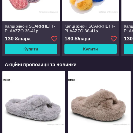
Капці жіночі SCARRHETT-
Капці жіночі SCARRHETT-
Капц
PLAAZZO 36-41р.
PLAAZZO 36-41р.
PLA
130
180
130
₴/пара
₴/пара
Купити
Купити
Акційні пропозиції та новинки