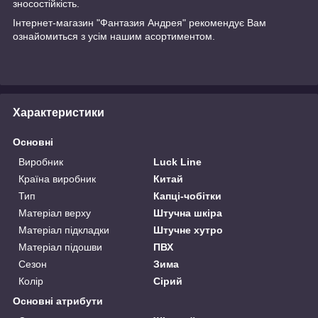
зносостійкість.
Інтернет-магазин "Фантазия Андрея" рекомендує Вам
ознайомиться з усім нашим асортиментом.
Характеристики
Основні
Виробник
Luck Line
Країна виробник
Китай
Тип
Капці-чобітки
Матеріал верху
Штучна шкіра
Матеріал підкладки
Штучне хутро
Матеріал підошви
ПВХ
Сезон
Зима
Колір
Сірий
Основні атрибути