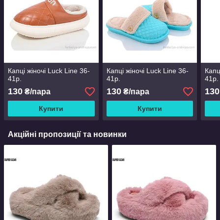
Капці жіночі Luck Line 36-
Капці жіночі Luck Line 36-
Капц
41р.
41р.
41р.
130
130
130
₴/пара
₴/пара
Купити
Купити
Акційні пропозиції та новинки