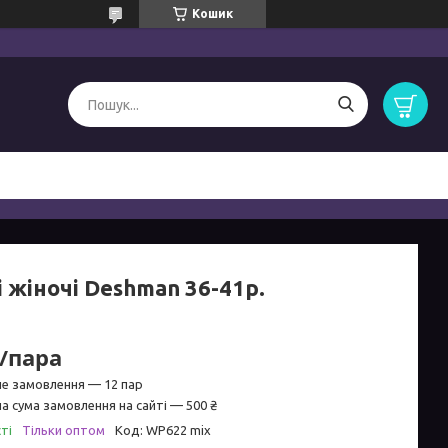
Кошик
 жіночі Deshman 36-41р.
₴/пара
не замовлення — 12 пар
а сума замовлення на сайті — 500 ₴
ті
Тільки оптом
Код:
WP622 mix