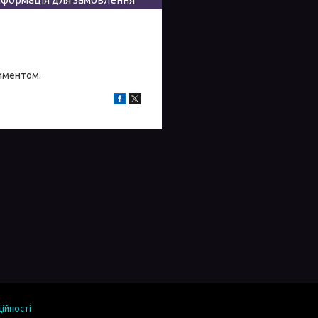
тиментом.
ійності