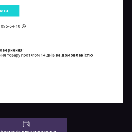
пити
) 095-64-10
ня товару протягом 14 днів
за домовленістю
нформація для замовлення