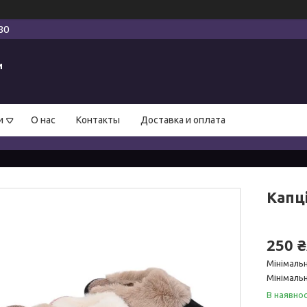
80
и
и
О нас
Контакты
Доставка и оплата
Капці
250 
Мінімаль
Мінімальн
В наявнос