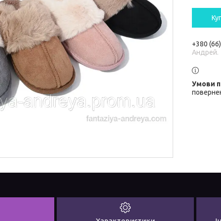
Ку
+380 (66
Андрей.
повернен
Характеристики
І