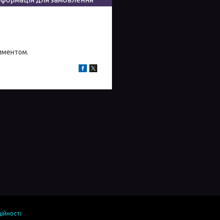
тиментом.
ійності