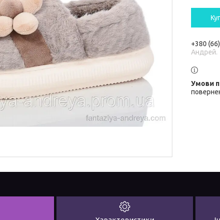
Ку
+380 (66
Андрей.
повернен
Характеристики
І