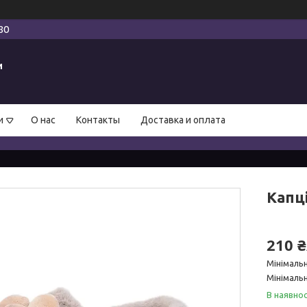
80
и
и
О нас
Контакты
Доставка и оплата
Капці
210 
Мінімаль
Мінімальн
В наявнос