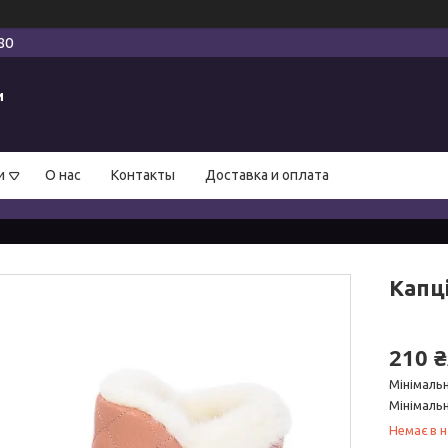
80
и
и
О нас
Контакты
Доставка и оплата
Капці
210 
Мінімаль
Мінімальн
Немає в н