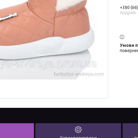
+380 (66
Андрей.
повернен
Характеристики
І