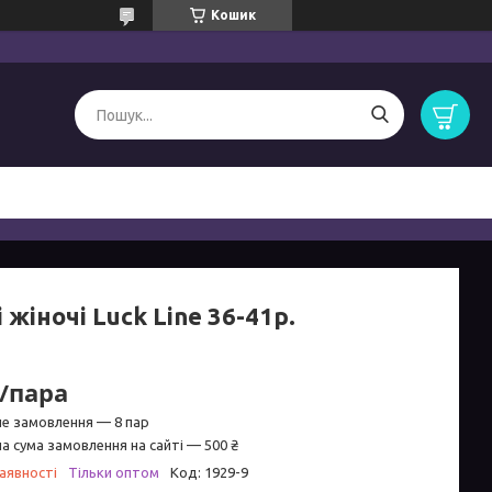
Кошик
 жіночі Luck Line 36-41р.
₴/пара
не замовлення — 8 пар
а сума замовлення на сайті — 500 ₴
аявності
Тільки оптом
Код:
1929-9