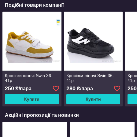
Подібні товари компанії
Кросівки жіночі Swin 36-
Кросівки жіночі Swin 36-
Крос
41р.
41р.
41р.
250
280
250
₴/пара
₴/пара
Купити
Купити
Акційні пропозиції та новинки