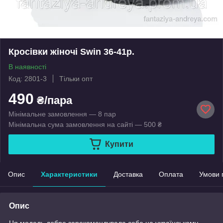
Кросівки жіночі Swin 36-41р.
В наявності
Код: 2801-3
Тільки опт
490
₴/пара
Мінімальне замовлення — 8 пар
Мінімальна сума замовлення на сайті — 500 ₴
Купити
Опис
Характеристики
Доставка
Оплата
Умови 
Опис
Ця модель добре зарекомендувала себе на українському