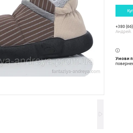
Ку
+380 (66
Андрей.
повернен