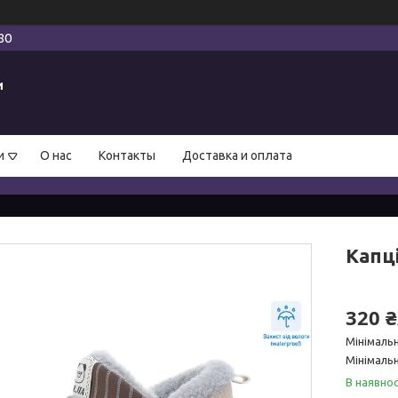
80
и
и
О нас
Контакты
Доставка и оплата
Капці
320 
Мінімаль
Мінімальн
В наявнос