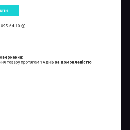
пити
) 095-64-10
ня товару протягом 14 днів
за домовленістю