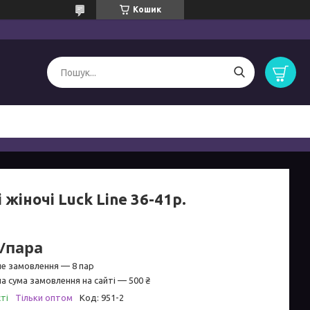
Кошик
 жіночі Luck Line 36-41р.
₴/пара
не замовлення — 8 пар
а сума замовлення на сайті — 500 ₴
ті
Тільки оптом
Код:
951-2