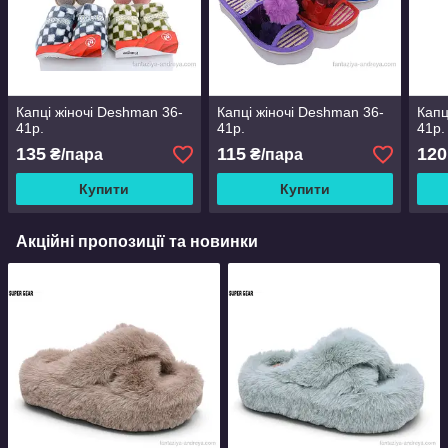
Капці жіночі Deshman 36-
Капці жіночі Deshman 36-
Капц
41р.
41р.
41р.
135
115
120
₴/пара
₴/пара
Купити
Купити
Акційні пропозиції та новинки