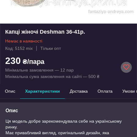
Капці жіночі Deshman 36-41р.
Немає в наявності
Код: 5152 mix
Тільки опт
230
₴/пара
Мінімальне замовлення — 12 пар
Мінімальна сума замовлення на сайті — 500 ₴
Опис
Характеристики
Доставка
Оплата
Умови 
Опис
Ця модель добре зарекомендувала себе на українському
ринку.
Має привабливий вигляд, оригінальний дизайн, яка