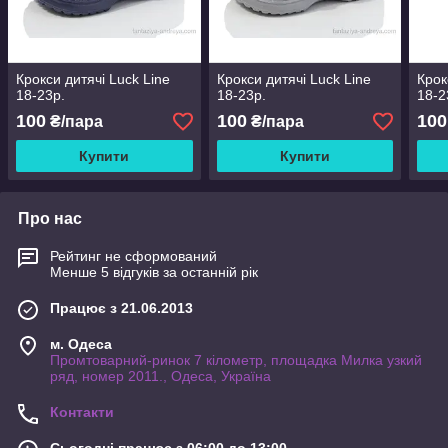
Крокси дитячі Luck Line
Крокси дитячі Luck Line
Крок
18-23р.
18-23р.
18-2
100
100
100
₴/пара
₴/пара
Купити
Купити
Про нас
Рейтинг не сформований
Менше 5 відгуків за останній рік
Працює з 21.06.2013
м. Одеса
Промтоварний-ринок 7 кілометр, площадка Милка узкий
ряд, номер 2011., Одеса, Україна
Контакти