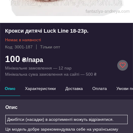
Крокси дитячі Luck Line 18-23р.
Немає в наявності
Код: 3001-187
Тільки опт
100
₴/пара
Мінімальне замовлення — 12 пар
Мінімальна сума замовлення на сайті — 500 ₴
Опис
Характеристики
Доставка
Оплата
Умови п
Опис
Джибітси (насадки) в асортименті можуть відрізнятися.
Ця модель добре зарекомендувала себе на українському