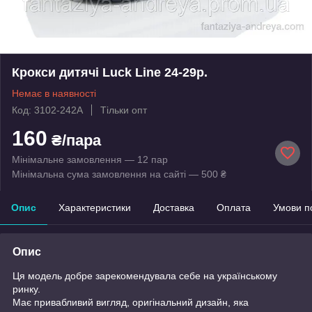
Крокси дитячі Luck Line 24-29р.
Немає в наявності
Код: 3102-242A
Тільки опт
160
₴/пара
Мінімальне замовлення — 12 пар
Мінімальна сума замовлення на сайті — 500 ₴
Опис
Характеристики
Доставка
Оплата
Умови п
Опис
Ця модель добре зарекомендувала себе на українському
ринку.
Має привабливий вигляд, оригінальний дизайн, яка