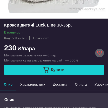
Крокси дитячі Luck Line 30-35р.
В наявності
Код: 5017-328
Тільки опт
230
₴/пара
Мінімальне замовлення — 6 пар
Мінімальна сума замовлення на сайті — 500 ₴
Купити
Опис
Характеристики
Доставка
Оплата
Умови п
Опис
Ця модель добре зарекомендувала себе на українському