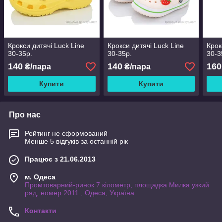
Крокси дитячі Luck Line
Крокси дитячі Luck Line
Крок
30-35р.
30-35р.
30-3
140
140
160
₴/пара
₴/пара
Купити
Купити
Про нас
Рейтинг не сформований
Менше 5 відгуків за останній рік
Працює з 21.06.2013
м. Одеса
Промтоварний-ринок 7 кілометр, площадка Милка узкий
ряд, номер 2011., Одеса, Україна
Контакти