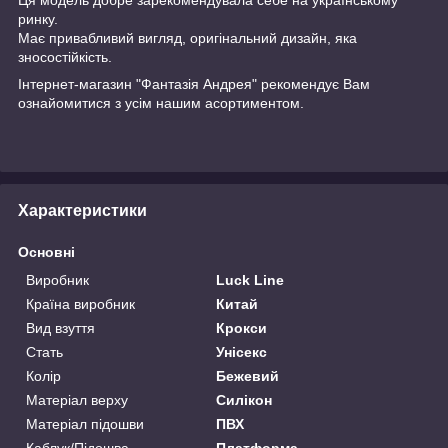
ринку.
Має привабливий вигляд, оригінальний дизайн, яка
зносостійкість.
Інтернет-магазин "Фантазія Андрея" рекомендує Вам
ознайомитися з усім нашим асортиментом.
Характеристики
Основні
Виробник
Luck Line
Країна виробник
Китай
Вид взуття
Крокси
Стать
Унісекс
Колір
Бежевий
Матеріал верху
Силікон
Матеріал підошви
ПВХ
Каблук/Підошва
Платформа