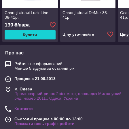
Сланці жіночі Luck Line
Сланці жіночі DeMur 36-
Слан
36-41р.
41р.
41р.
130
₴/пара
Ціну уточнюйте
Цін
Купити
Про нас
Рейтинг не сформований
Менше 5 відгуків за останній рік
Працює з 21.06.2013
м. Одеса
Промтоварний-ринок 7 кілометр, площадка Милка узкий
ряд, номер 2011., Одеса, Україна
Контакти
Сьогодні працює з 06:00 до 13:00
Показати весь графік роботи