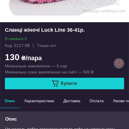
Сланці жіночі Luck Line 36-41р.
В наявності
Код: 5127-9B
Тільки опт
130
₴/пара
Мінімальне замовлення — 8 пар
Мінімальна сума замовлення на сайті — 500 ₴
Купити
Опис
Характеристики
Доставка
Оплата
Умови п
Опис
Ця модель добре зарекомендувала себе на українському