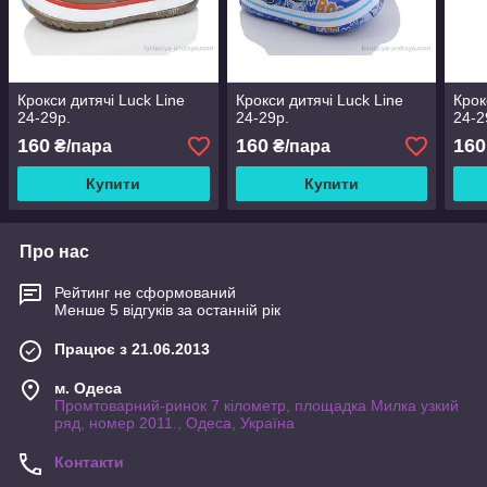
Крокси дитячі Luck Line
Крокси дитячі Luck Line
Крок
24-29р.
24-29р.
24-2
160
160
160
₴/пара
₴/пара
Купити
Купити
Про нас
Рейтинг не сформований
Менше 5 відгуків за останній рік
Працює з 21.06.2013
м. Одеса
Промтоварний-ринок 7 кілометр, площадка Милка узкий
ряд, номер 2011., Одеса, Україна
Контакти