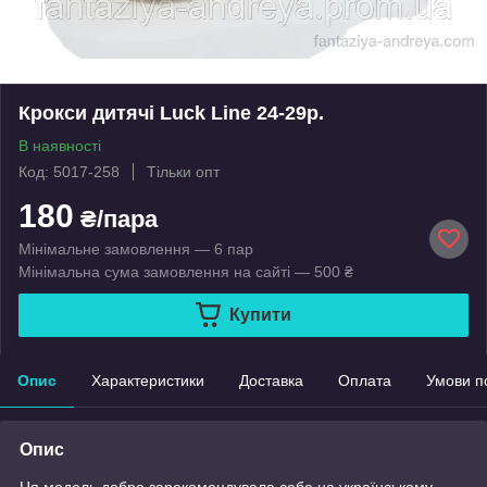
Крокси дитячі Luck Line 24-29р.
В наявності
Код: 5017-258
Тільки опт
180
₴/пара
Мінімальне замовлення — 6 пар
Мінімальна сума замовлення на сайті — 500 ₴
Купити
Опис
Характеристики
Доставка
Оплата
Умови п
Опис
Ця модель добре зарекомендувала себе на українському