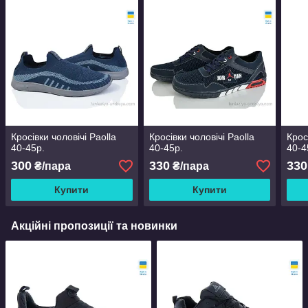
Кросівки чоловічі Paolla
Кросівки чоловічі Paolla
Крос
40-45р.
40-45р.
40-4
300
330
330
₴/пара
₴/пара
Купити
Купити
Акційні пропозиції та новинки