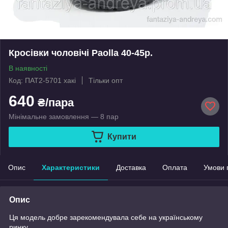
Кросівки чоловічі Paolla 40-45р.
В наявності
Код: ПАТ2-5701 хакі
Тільки опт
640
₴/пара
Мінімальне замовлення — 8 пар
Купити
Опис
Характеристики
Доставка
Оплата
Умови 
Опис
Ця модель добре зарекомендувала себе на українському
ринку.