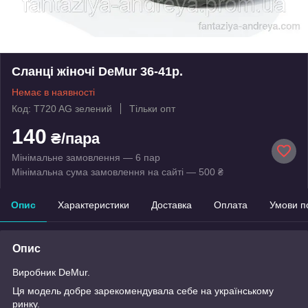
Сланці жіночі DeMur 36-41р.
Немає в наявності
Код: T720 AG зелений
Тільки опт
140
₴/пара
Мінімальне замовлення — 6 пар
Мінімальна сума замовлення на сайті — 500 ₴
Опис
Характеристики
Доставка
Оплата
Умови п
Опис
Виробник DeMur.
Ця модель добре зарекомендувала себе на українському
ринку.