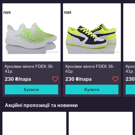
Кросівки жіночі FDEK 36-
Кросівки жіночі FDEK 36-
Крос
41р.
41р.
41р.
230
230
230
₴/пара
₴/пара
Купити
Купити
Акційні пропозиції та новинки