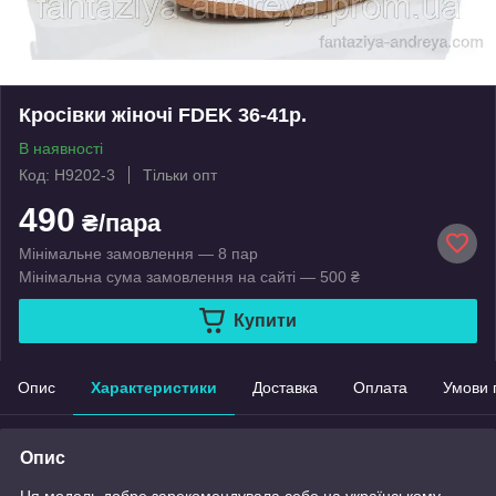
Кросівки жіночі FDEK 36-41р.
В наявності
Код: H9202-3
Тільки опт
490
₴/пара
Мінімальне замовлення — 8 пар
Мінімальна сума замовлення на сайті — 500 ₴
Купити
Опис
Характеристики
Доставка
Оплата
Умови 
Опис
Ця модель добре зарекомендувала себе на українському