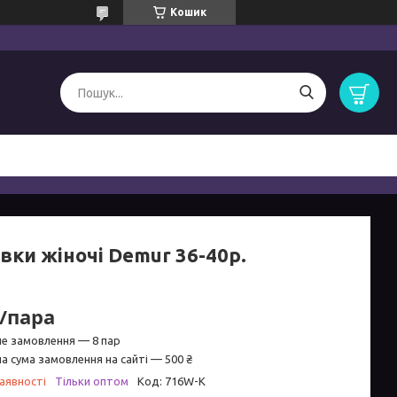
Кошик
вки жіночі Demur 36-40р.
₴/пара
не замовлення — 8 пар
а сума замовлення на сайті — 500 ₴
аявності
Тільки оптом
Код:
716W-K