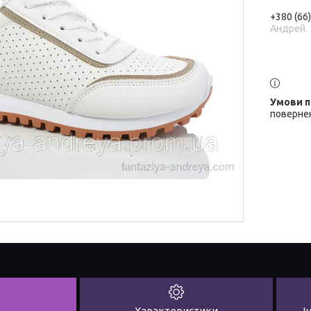
+380 (66
Андрей.
повернен
Характеристики
І