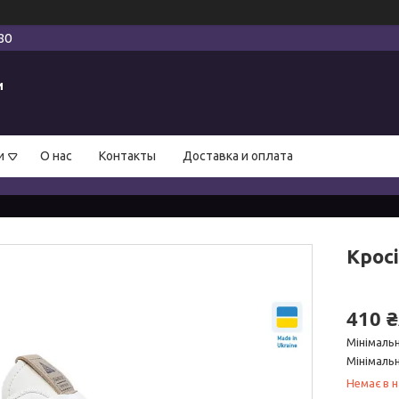
80
и
и
О нас
Контакты
Доставка и оплата
Кросі
410 
Мінімаль
Мінімальн
Немає в н