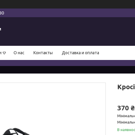
80
и
и
О нас
Контакты
Доставка и оплата
Кросі
370 
Мінімаль
Мінімальн
В наявнос