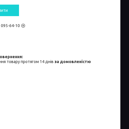
пити
) 095-64-10
ня товару протягом 14 днів
за домовленістю