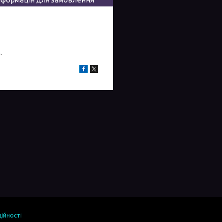
.
ійності