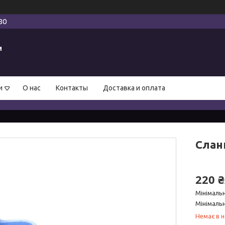
80
и
и
О нас
Контакты
Доставка и оплата
Сланц
220 
Мінімаль
Мінімальн
Немає в н