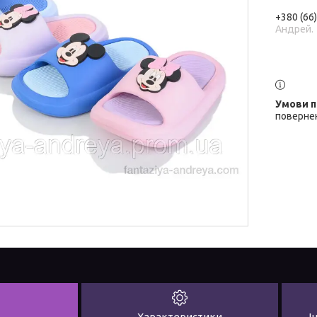
+380 (66
Андрей.
повернен
Характеристики
І