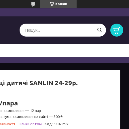
Кошик
і дитячі SANLIN 24-29р.
₴/пара
не замовлення — 12 пар
а сума замовлення на сайті — 500 ₴
аявності
Тільки оптом
Код:
5107 mix