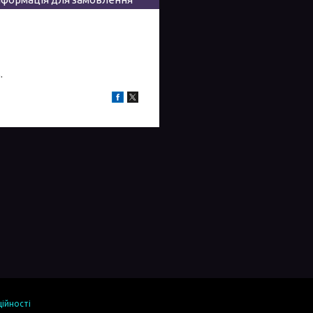
м
.
ійності