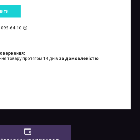
пити
) 095-64-10
ня товару протягом 14 днів
за домовленістю
нформація для замовлення