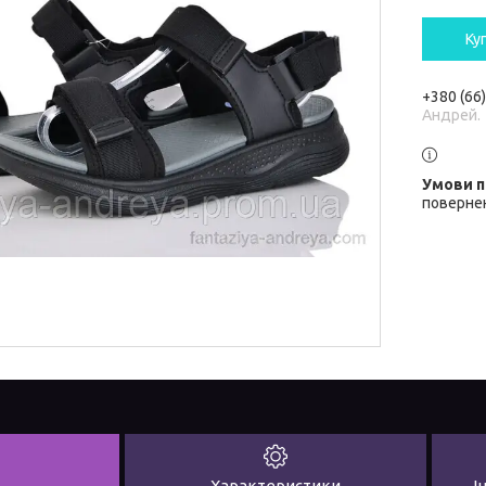
Ку
+380 (66
Андрей.
повернен
Характеристики
І