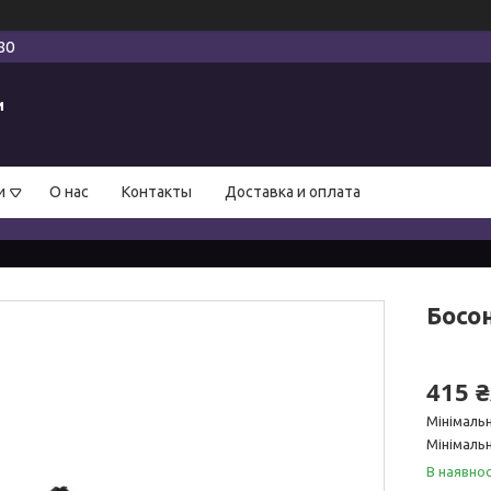
80
и
и
О нас
Контакты
Доставка и оплата
Босон
415 
Мінімаль
Мінімальн
В наявнос