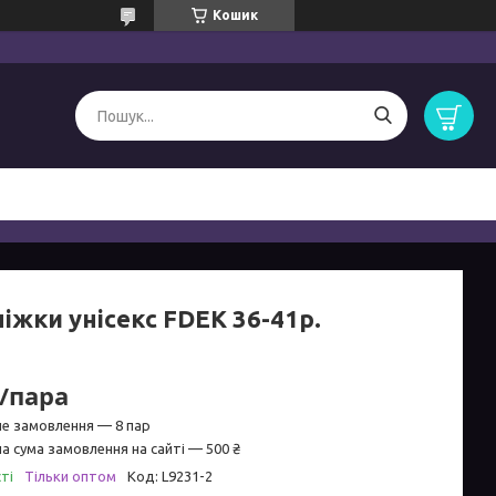
Кошик
іжки унісекс FDEK 36-41р.
₴/пара
не замовлення — 8 пар
а сума замовлення на сайті — 500 ₴
ті
Тільки оптом
Код:
L9231-2