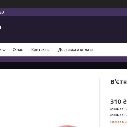
80
и
и
О нас
Контакты
Доставка и оплата
В'єтн
310 
Мінімаль
Мінімальн
Немає в н