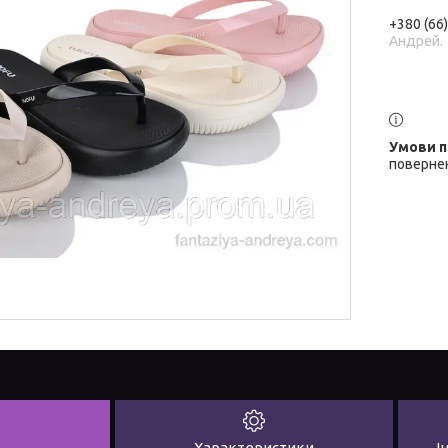
+380 (66
Андрей.
повернен
Характеристики
І