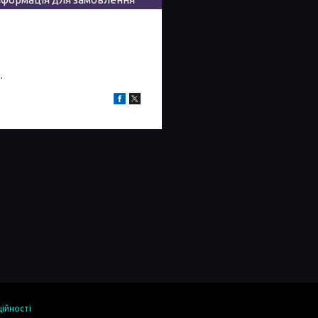
.
ійності