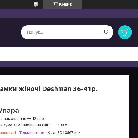
Кошик
амки жіночі Deshman 36-41р.
₴/пара
не замовлення — 12 пар
а сума замовлення на сайті — 500 ₴
аявності
Тільки оптом
Код:
SD10667 mix