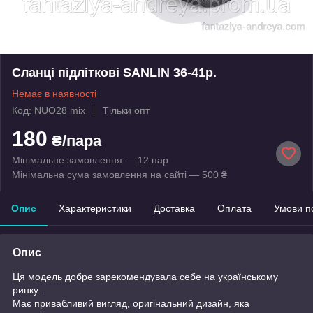
Сланці підліткові SANLIN 36-41р.
Немає в наявності
Код: NUO28 mix
Тільки опт
180
₴/пара
Мінімальне замовлення — 12 пар
Мінімальна сума замовлення на сайті — 500 ₴
Опис
Характеристики
Доставка
Оплата
Умови п
Опис
Ця модель добре зарекомендувала себе на українському
ринку.
Має привабливий вигляд, оригінальний дизайн, яка