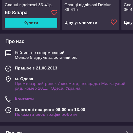
Сланці підліткові 36-41р.
Сланці підліткові DeMur
Слан
36-41р.
36-4
60
₴/пара
Ціну уточнюйте
Цін
Купити
Про нас
Рейтинг не сформований
Менше 5 відгуків за останній рік
Працює з 21.06.2013
м. Одеса
Промтоварний-ринок 7 кілометр, площадка Милка узкий
ряд, номер 2011., Одеса, Україна
Контакти
Сьогодні працює з 06:00 до 13:00
Показати весь графік роботи
Про нас