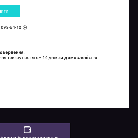
пити
) 095-64-10
ня товару протягом 14 днів
за домовленістю
нформація для замовлення