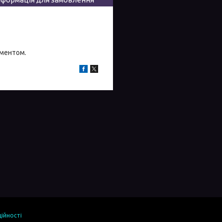
иментом.
ійності