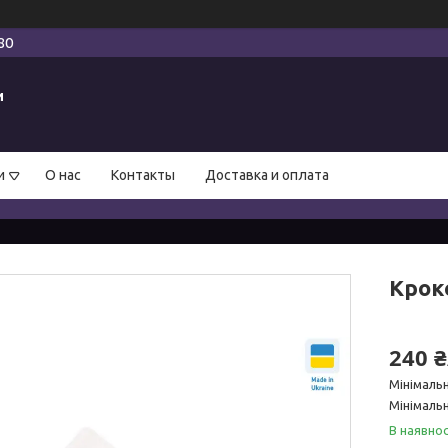
80
и
и
О нас
Контакты
Доставка и оплата
Крокс
240 
Мінімаль
Мінімальн
В наявнос