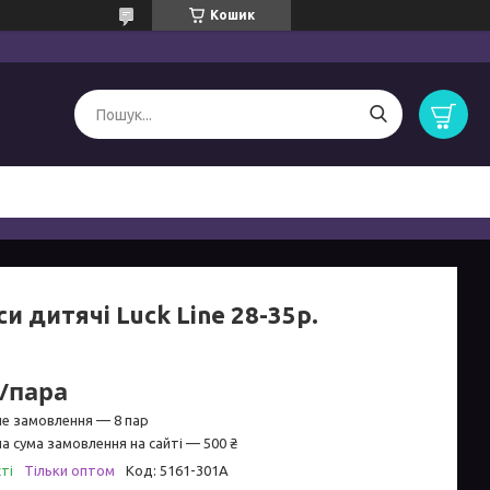
Кошик
и дитячі Luck Line 28-35р.
₴/пара
не замовлення — 8 пар
а сума замовлення на сайті — 500 ₴
ті
Тільки оптом
Код:
5161-301A