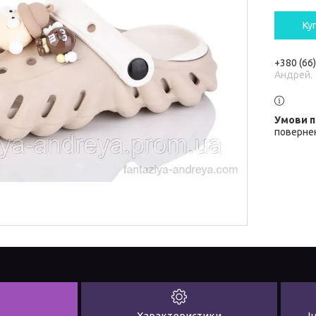
Ку
+380 (66
Андрей.
повернен
Характеристики
І