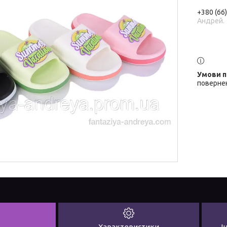
+380 (66
Андрей.
повернен
Характеристики
І