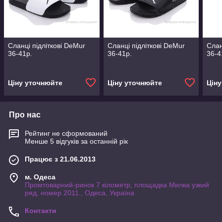
Сланці підліткові DeMur
Сланці підліткові DeMur
Слан
36-41р.
36-41р.
36-4
Ціну уточнюйте
Ціну уточнюйте
Цін
Про нас
Рейтинг не сформований
Менше 5 відгуків за останній рік
Працює з 21.06.2013
м. Одеса
Промтоварний-ринок 7 кілометр, площадка Милка узкий
ряд, номер 2011., Одеса, Україна
Контакти