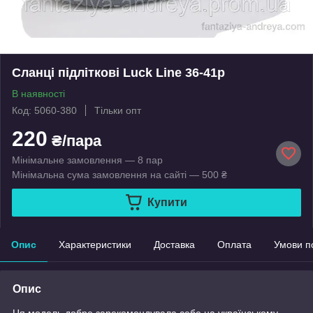
Сланці підліткові Luck Line 36-41р
В наявності
Код: 5060-380
Тільки опт
220
₴/пара
Мінімальне замовлення — 8 пар
Мінімальна сума замовлення на сайті — 500 ₴
Купити
Опис
Характеристики
Доставка
Оплата
Умови п
Опис
Ця модель добре зарекомендувала себе на українському