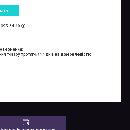
пити
) 095-64-10
ня товару протягом 14 днів
за домовленістю
нформація для замовлення