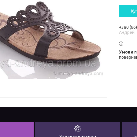
Ку
+380 (66
Андрей.
повернен
Характеристики
І