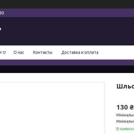
80
и
и
О нас
Контакты
Доставка и оплата
Шльо
130 
Мінімаль
Мінімальн
В наявнос