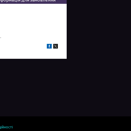
.
ійності