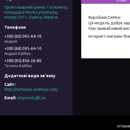
Промтоварний-ринок 7 кілометр,
площадка Милка узкий ряд,
номер 2011., Одеса, Україна
Виробник DeMur.
Ця модель добре зар
Має привабливий вигл
Інтернет-магазин
Фан
+380 (66) 095-64-10
Андрей.
+380 (66) 095-64-10
Андрей Вайбер
+380 (95) 856-26-80
Татьяна Вайбер
http://fantaziya-andreya.com/
sinyawsky@i.ua