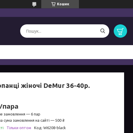
Кошик
панці жіночі DeMur 36-40р.
₴/пара
не замовлення — 6 пар
а сума замовлення на сайті — 500 ₴
ті
Тільки оптом
Код:
W6208-black