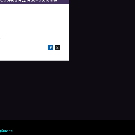
.
ійності