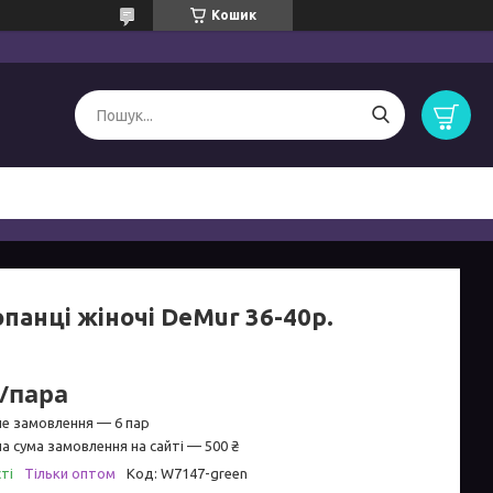
Кошик
панці жіночі DeMur 36-40р.
₴/пара
не замовлення — 6 пар
а сума замовлення на сайті — 500 ₴
ті
Тільки оптом
Код:
W7147-green