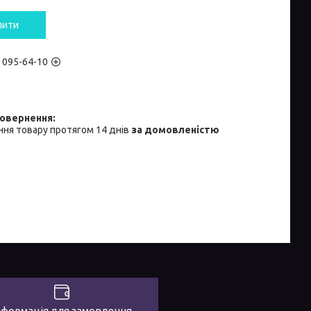
пити
) 095-64-10
ня товару протягом 14 днів
за домовленістю
нформація для замовлення