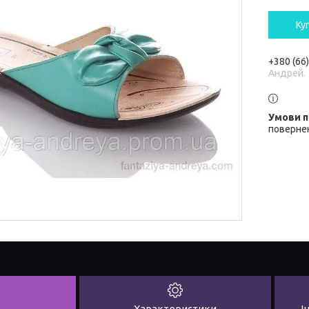
Ку
+380 (66
Андрей.
повернен
Характеристики
І