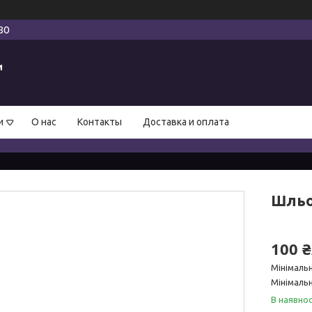
80
и
и
О нас
Контакты
Доставка и оплата
Шльо
100 
Мінімаль
Мінімальн
В наявнос