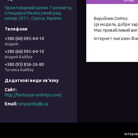
Промтоварний-ринок 7 кілометр,
площадка Милка узкий ряд,
номер 2011., Одеса, Україна
Виробник DeMur.
Ця модель добре зар
Має привабливий вигл
Інтернет-магазин
Фан
+380 (66) 095-64-10
Андрей.
+380 (66) 095-64-10
Андрей Вайбер
+380 (95) 856-26-80
Татьяна Вайбер
http://fantaziya-andreya.com/
sinyawsky@i.ua