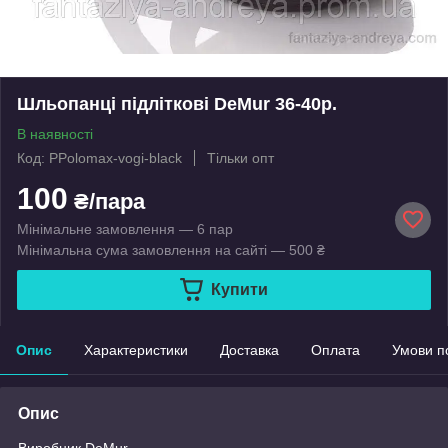
Шльопанці підліткові DeMur 36-40р.
В наявності
Код: PPolomax-vogi-black
Тільки опт
100
₴/пара
Мінімальне замовлення — 6 пар
Мінімальна сума замовлення на сайті — 500 ₴
Купити
Опис
Характеристики
Доставка
Оплата
Умови п
Опис
Виробник DeMur.