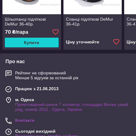
Шльопанці підліткові
Сланці підліткові DeMur
Слан
DeMur 36-40р.
36-41р.
36-4
70
₴/пара
Ціну уточнюйте
Цін
Купити
Про нас
Рейтинг не сформований
Менше 5 відгуків за останній рік
Працює з 21.06.2013
м. Одеса
Промтоварний-ринок 7 кілометр, площадка Милка узкий
ряд, номер 2011., Одеса, Україна
Контакти
Сьогодні вихідний