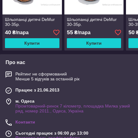
Шльопанці дитячі DeMur
Шльопанці дитячі DeMur
Шльо
30-35р.
30-35р.
30-3
40
55
50
₴/пара
₴/пара
₴
Купити
Купити
Про нас
Рейтинг не сформований
Менше 5 відгуків за останній рік
Працює з 21.06.2013
м. Одеса
Промтоварний-ринок 7 кілометр, площадка Милка узкий
ряд, номер 2011., Одеса, Україна
Контакти
Сьогодні працює з 06:00 до 13:00