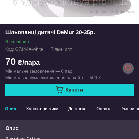
Шльопанці дитячі DeMur 30-35р.
В наявності
Код: G7144A-white
Тільки опт
70
₴/пара
Мінімальне замовлення — 6 пар
Мінімальна сума замовлення на сайті — 500 ₴
Купити
Опис
Характеристики
Доставка
Оплата
Умови п
Опис
Виробник DeMur.