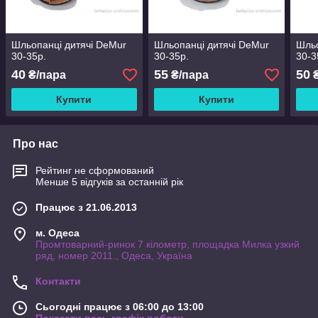
Шльопанці дитячі DeMur
Шльопанці дитячі DeMur
Шльо
30-35р.
30-35р.
30-3
40
55
50
₴/пара
₴/пара
₴
Купити
Купити
Про нас
Рейтинг не сформований
Менше 5 відгуків за останній рік
Працює з 21.06.2013
м. Одеса
Промтоварний-ринок 7 кілометр, площадка Милка узкий
ряд, номер 2011., Одеса, Україна
Контакти
Сьогодні працює з 06:00 до 13:00