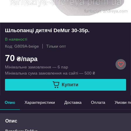
Шльопанці дитячі DeMur 30-35р.
В наявності
Код: G809A-beige
Тільки опт
70
₴/пара
Мінімальне замовлення — 6 пар
Мінімальна сума замовлення на сайті — 500 ₴
Купити
Опис
Характеристики
Доставка
Оплата
Умови п
Опис
Виробник DeMur.