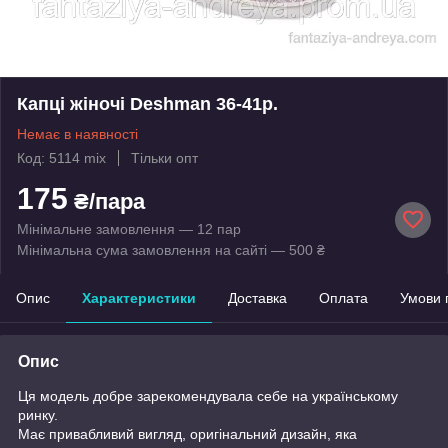
Капці жіночі Deshman 36-41р.
Немає в наявності
Код: 5114 mix
Тільки опт
175
₴/пара
Мінімальне замовлення — 12 пар
Мінімальна сума замовлення на сайті — 500 ₴
Опис
Характеристики
Доставка
Оплата
Умови 
Опис
Ця модель добре зарекомендувала себе на українському
ринку.
Має привабливий вигляд, оригінальний дизайн, яка