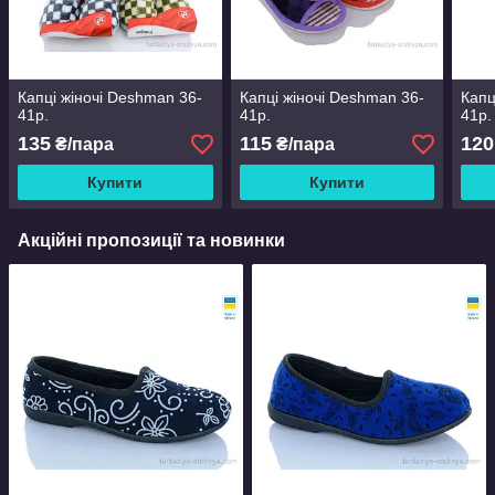
Капці жіночі Deshman 36-
Капці жіночі Deshman 36-
Капц
41р.
41р.
41р.
135
115
120
₴/пара
₴/пара
Купити
Купити
Акційні пропозиції та новинки