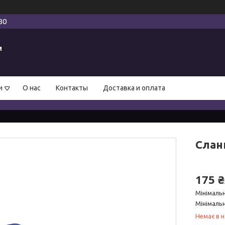
80
и
и
О нас
Контакты
Доставка и оплата
Сланц
175 
Мінімаль
Мінімальн
Немає в н