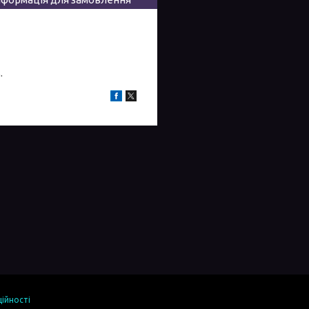
.
ійності