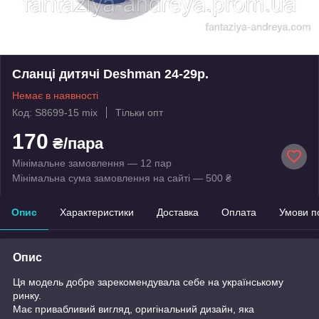
Сланці дитячі Deshman 24-29р.
Немає в наявності
Код: S8699-15 mix
Тільки опт
170
₴/пара
Мінімальне замовлення — 12 пар
Мінімальна сума замовлення на сайті — 500 ₴
Опис
Характеристики
Доставка
Оплата
Умови п
Опис
Ця модель добре зарекомендувала себе на українському
ринку.
Має привабливий вигляд, оригінальний дизайн, яка