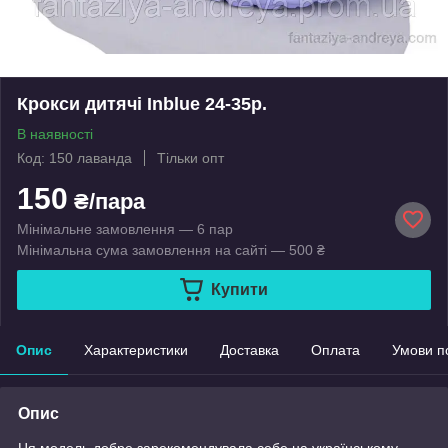
Крокси дитячі Inblue 24-35р.
В наявності
Код: 150 лаванда
Тільки опт
150
₴/пара
Мінімальне замовлення — 6 пар
Мінімальна сума замовлення на сайті — 500 ₴
Купити
Опис
Характеристики
Доставка
Оплата
Умови п
Опис
Ця модель добре зарекомендувала себе на українському