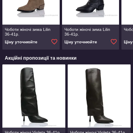
Чоботи жіночі зима Lilin
Чоботи жіночі зима Lilin
Чобо
36-41р.
36-41р.
Ціну уточнюйте
Ціну уточнюйте
Цін
Акційні пропозиції та новинки
Чоботи жіночі Violeta 36-41р.
Чоботи жіночі Violeta 36-41р.