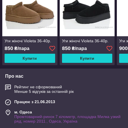
Уги жіночі Violeta 36-40р.
Уги жіночі Violeta 36-40р.
Уги 
850
850
900
₴/пара
₴/пара
Купити
Купити
Про нас
Рейтинг не сформований
Менше 5 відгуків за останній рік
Працює з 21.06.2013
м. Одеса
Промтоварний-ринок 7 кілометр, площадка Милка узкий
ряд, номер 2011., Одеса, Україна