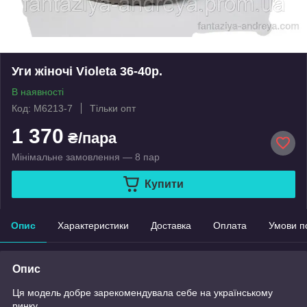
Уги жіночі Violeta 36-40р.
В наявності
Код: M6213-7
Тільки опт
1 370
₴/пара
Мінімальне замовлення — 8 пар
Купити
Опис
Характеристики
Доставка
Оплата
Умови п
Опис
Ця модель добре зарекомендувала себе на українському
ринку.