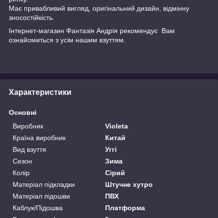
Має привабливий вигляд, оригінальний дизайн, відмінну
зносостійкість.
Інтернет-магазин
Фантазія Андрія
рекомендує Вам
ознайомиться з усім нашим взуттям.
Характеристики
Основні
Виробник
Violeta
Країна виробник
Китай
Вид взуття
Уггі
Сезон
Зима
Колір
Сірий
Матеріал підкладки
Штучне хутро
Матеріал підошви
ПВХ
Каблук/Підошва
Платформа