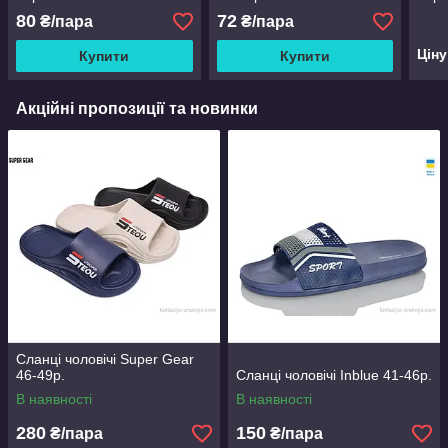
80
72
₴/пара
₴/пара
Цін
Купити
Купити
Акційні пропозиції та новинки
Сланці чоловічі Super Gear
46-49р.
Сланці чоловічі Inblue 41-46р.
В наявності
В наявності
280
150
₴/пара
₴/пара