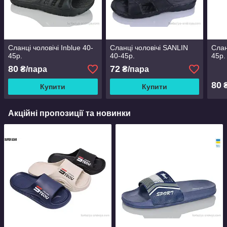
Сланці чоловічі Inblue 40-
Сланці чоловічі SANLIN
Слан
45р.
40-45р.
45р.
80
72
₴/пара
₴/пара
80
₴
Купити
Купити
Акційні пропозиції та новинки