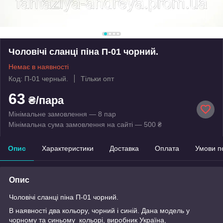
Чоловічі сланці піна П-01 чорний.
Немає в наявності
Код: П-01 черный.
Тільки опт
63
₴/пара
Мінімальне замовлення — 8 пар
Мінімальна сума замовлення на сайті — 500 ₴
Опис
Характеристики
Доставка
Оплата
Умови п
Опис
Чоловічі сланці піна П-01 чорний.
В наявності два кольору, чорний і синій. Дана модель у
чорному та синьому кольорі, виробник Україна,