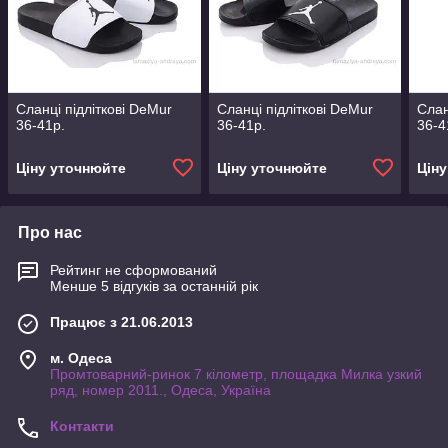
Сланці підліткові DeMur
Сланці підліткові DeMur
Слан
36-41р.
36-41р.
36-4
Ціну уточнюйте
Ціну уточнюйте
Цін
Про нас
Рейтинг не сформований
Менше 5 відгуків за останній рік
Працює з 21.06.2013
м. Одеса
Промтоварний-ринок 7 кілометр, площадка Милка узкий
ряд, номер 2011., Одеса, Україна
Контакти