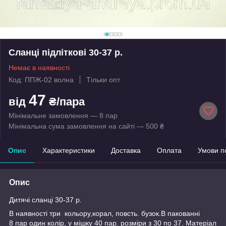
Сланці підліткові 30-37 р.
Немає в наявності
Код: ППЖ-02 волна
Тільки опт
47
від
₴/пара
Мінімальне замовлення — 8 пар
Мінімальна сума замовлення на сайті — 500 ₴
Опис
Характеристики
Доставка
Оплата
Умови п
Опис
Дитячі сланці 30-37 р.
В наявності три кольору,корал, повсть. бузок.В пакованні
8 пар один колір, у мішку 40 пар. розміри з 30 по 37. Матеріал