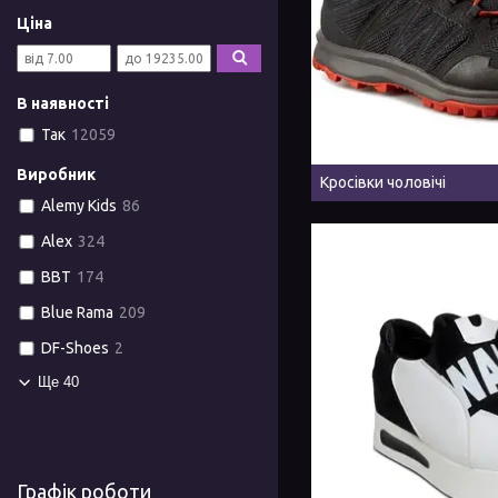
Ціна
В наявності
Так
12059
Виробник
Кросівки чоловічі
Alemy Kids
86
Alex
324
BBT
174
Blue Rama
209
DF-Shoes
2
Ще 40
Графік роботи