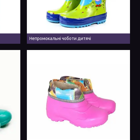
Непромокальні чоботи дитячі