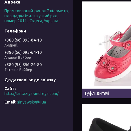
Промтоварний-ринок 7 кілометр,
площадка Милка узкий ряд,
номер 2011., Одеса, Україна
+380 (66) 095-64-10
Андрей.
+380 (66) 095-64-10
Андрей Вайбер
+380 (95) 856-26-80
Татьяна Вайбер
Туфлі дитячі
http://fantaziya-andreya.com/
sinyawsky@i.ua