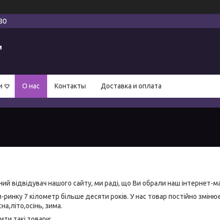
80
и
и
О нас
Контакты
Доставка и оплата
й відвідувач нашого сайту, ми раді, що Ви обрали наш інтернет-м
ринку 7 кілометр більше десяти років. У нас товар постійно змінює
на,літо,осінь, зима.
ти такі товари: