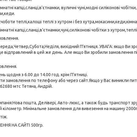
мнатні капці,сланці,в'єтнамки, вуличні чуні,модні силіконові чобітки
и,кеди.
чоботи теплі,калоші теплі з хутром і без хутра,мокасини,кеди,кімна
мнатні капці,сланці,в'єтнамки,чуні,силіконові чобітки з хутром,тепл
мовлення.
ереда,Четвер,Субота,Неділя, вихідний П'ятниця. УВАГА: якщо Ви зро
е відправлений в цей же день. Але якщо Ви зробили замовлення пі
овлення.
ь щодня з 6.00 до 14.00 год. крім П'ятниці.
и замовлення по телефону або через сайт.Якщо у Вас виникли пита
562680 мтс Тетяна, Андрій.
панія:Нова пошта, Делівері, Авто-люкс, а також будь транспорт зр
 кілометр. Мінімальне замовлення для вивезення на машину 2000г
тіж.
ННЯ НА САЙТІ 500гр.