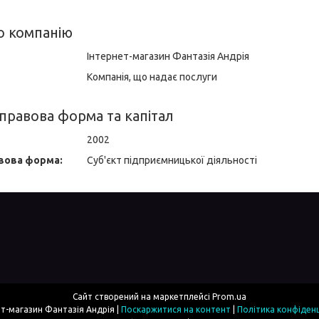
о компанію
Інтернет-магазин Фантазія Андрія
Компанія, що надає послуги
правова форма та капітал
2002
вова форма:
Суб'єкт підприємницької діяльності
Сайт створений на маркетплейсі
Prom.ua
Інтернет-магазин Фантазія Андрія |
Поскаржитися на контент
|
Політика конфіденц