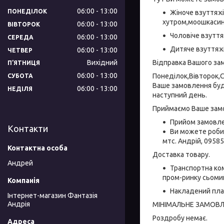
06:00
13:00
ПОНЕДІЛОК
Жіноче взуття:кі
хутром,моошкасин
06:00
13:00
ВІВТОРОК
Чоловіче взуття:
06:00
13:00
СЕРЕДА
Дитяче взуття:кі
06:00
13:00
ЧЕТВЕР
Відправка Вашого за
Вихідний
ПʼЯТНИЦЯ
06:00
13:00
Понеділок,Вівторок,С
СУБОТА
Ваше замовлення буд
06:00
13:00
НЕДІЛЯ
наступний день.
Приймаємо Ваше зам
Прийом замовлен
Контакти
Ви можете робит
мтс. Андрій, 0958
Доставка товару.
Андрей
Транспортна ком
пром-ринку сьомий
Накладений пла
Інтернет-магазин Фантазія
Андрія
МІНІМАЛЬНЕ ЗАМОВЛЕ
Роздробу немає.