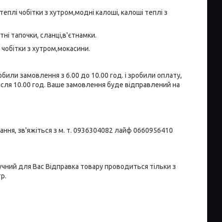
,теплі чобітки з хутром,модні калоші, калоші теплі з
тні тапочки, сланці,в'єтнамки.
і чобітки з хутром,мокасини.
били замовлення з 6.00 до 10.00 год. і зробили оплату,
сля 10.00 год. Ваше замовлення буде відправлений на
ння, зв'яжіться з м. т. 0936304082 лайф 0660956410
учний для Вас Відправка товару проводиться тільки з
р.